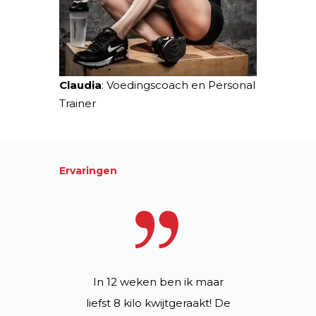
Claudia
: Voedingscoach en Personal
Trainer
Ervaringen
voelde ik
In 12 weken ben ik maar
Dankzij h
esloot ik
liefst 8 kilo kwijtgeraakt! De
leerde