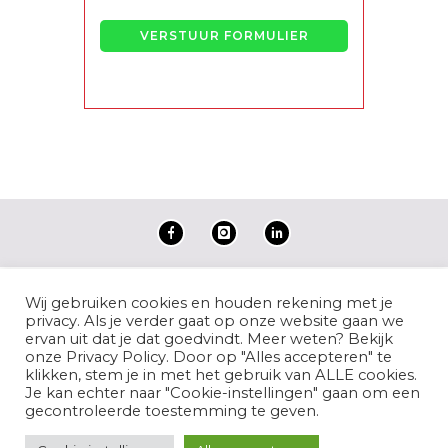
Copyright Coronel
Wij gebruiken cookies en houden rekening met je
Sports.
Privacy Policy
privacy. Als je verder gaat op onze website gaan we
Webdesign by
ervan uit dat je dat goedvindt. Meer weten? Bekijk
marcokristelijn.nl
onze Privacy Policy. Door op "Alles accepteren" te
klikken, stem je in met het gebruik van ALLE cookies.
Je kan echter naar "Cookie-instellingen" gaan om een
gecontroleerde toestemming te geven.