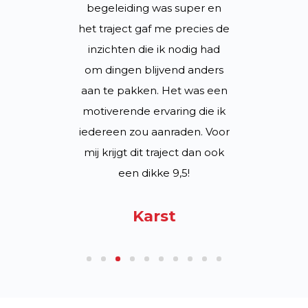
heid te
begeleiding was super en
impact 
ect was
het traject gaf me precies de
hoe klei
goed te
inzichten die ik nodig had
veel ver
uidelijk
om dingen blijvend anders
goede
een app en
aan te pakken. Het was een
wekelijk
ijk
motiverende ervaring die ik
zelfs ge
n de gym.
iedereen zou aanraden. Voor
zonder
verlaagde
mij krijgt dit traject dan ook
toch res
ge met 7%
een dikke 9,5!
verloo
kte dat ik
centimet
Karst
r sliep en
ten kost
eeg. Het
holpen en
aanraden.