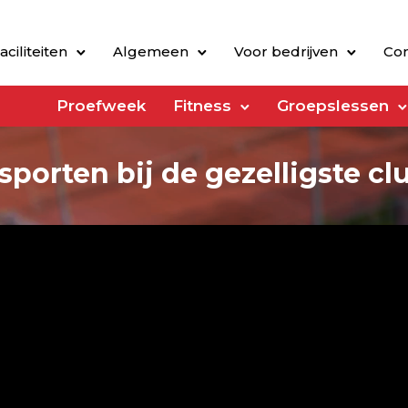
aciliteiten
Algemeen
Voor bedrijven
Con
Proefweek
Fitness
Groepslessen
sporten bij de gezelligste c