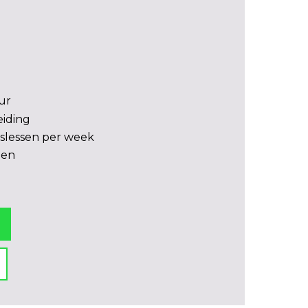
ur
eiding
slessen per week
den