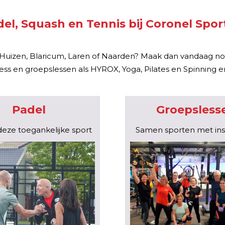
del, Squash en Tennis bij Coronel Spor
an Huizen, Blaricum, Laren of Naarden? Maak dan vandaag n
ness en groepslessen als HYROX, Yoga, Pilates en Spinning e
Padel
Groepsless
eze toegankelijke sport
Samen sporten met ins