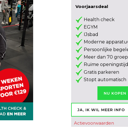
Voorjaarsdeal
Health check
EGYM
IJsbad
Moderne apparatu
Persoonlijke begel
Meer dan 70 groep
Ruime openingstij
Gratis parkeren
Stopt automatisch
NU KOPEN
JA, IK WIL MEER INFO
Actievoorwaarden