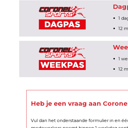
Dagp
1 da
12 m
Week
1 we
12 m
Heb je een vraag aan Corone
Vul dan het onderstaande formulier in en é
medewerkers neemt binnen 1 werkdag conta