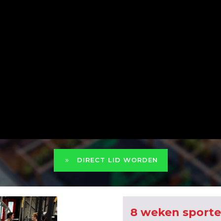
DIRECT LID WORDEN
8 weken sporten